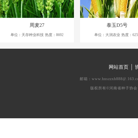
周麦27
泰玉D5号
单位：天存种业科技
热度：8692
单位：大润农业
热度：625
网站首页
邮箱：www.hnszzxh888@.
版权所有©河南省种子协