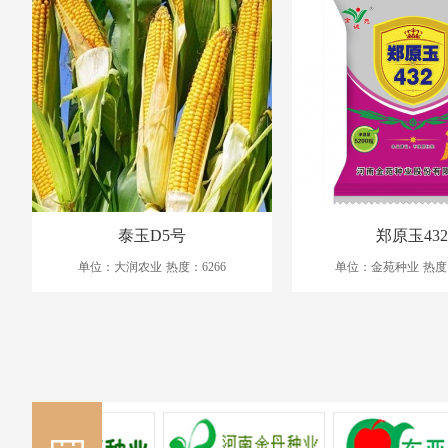
泰玉D5号
郑原玉432
单位：大润农业
热度：6266
单位：金苑种业
热度：