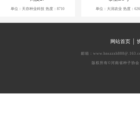
单位：天存种业科技
热度：8710
单位：大润农业
热度：626
网站首页
邮箱：www.hnszzxh888@.
版权所有©河南省种子协