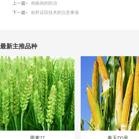
上一篇>
稻曲病的防治
下一篇>
秸秆还田技术的注意事项
最新主推品种
周麦27
泰玉D5号