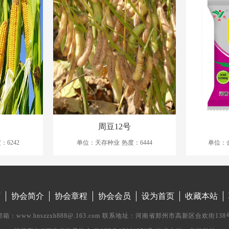
周豆12号
：6242
单位：天存种业
热度：6444
单位：
页
协会简介
协会章程
协会会员
设为首页
收藏本站
邮箱：www.hnszzxh888@.163.com 联系地址：河南省郑州市高新区合欢街138