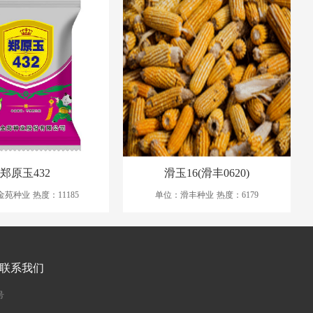
郑原玉432
滑玉16(滑丰0620)
金苑种业
热度：11185
单位：滑丰种业
热度：6179
联系我们
号