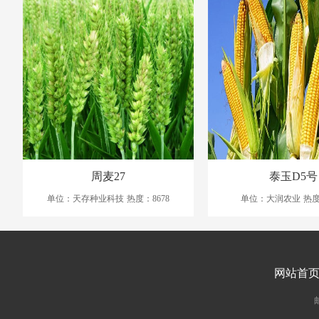
周麦27
泰玉D5号
单位：天存种业科技
热度：8678
单位：大润农业
热度
网站首