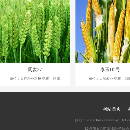
周麦27
泰玉D5号
单位：天存种业科技
热度：8718
单位：大润农业
热度：626
网站首页
邮箱：www.hnszzxh888@.
版权所有©河南省种子协