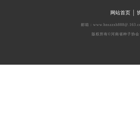
网站首页
邮箱：www.hnszzxh888@.
版权所有©河南省种子协