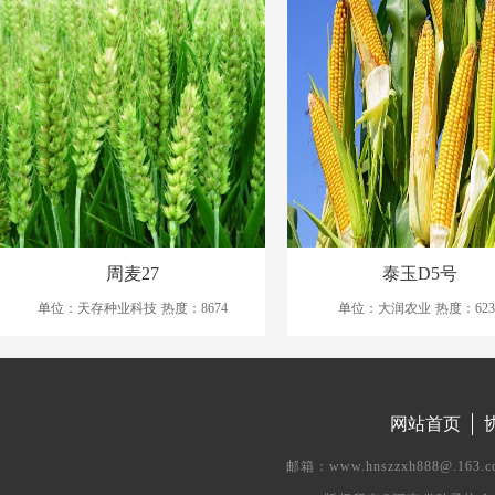
周麦27
泰玉D5号
单位：天存种业科技
热度：8674
单位：大润农业
热度：623
网站首页
邮箱：www.hnszzxh888@.