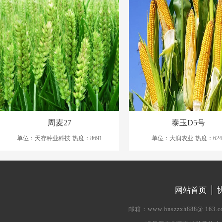
周麦27
泰玉D5号
单位：天存种业科技
热度：8691
单位：大润农业
热度：624
网站首页
邮箱：www.hnszzxh888@.