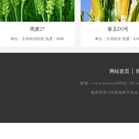
周麦27
泰玉D5号
单位：天存种业科技
热度：8686
单位：大润农业
热度：624
网站首页
邮箱：www.hnszzxh888@.
版权所有©河南省种子协