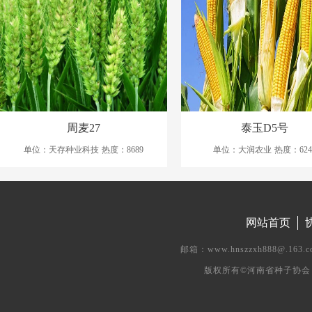
周麦27
泰玉D5号
单位：天存种业科技
热度：8689
单位：大润农业
热度：624
网站首页
邮箱：www.hnszzxh888@.
版权所有©河南省种子协