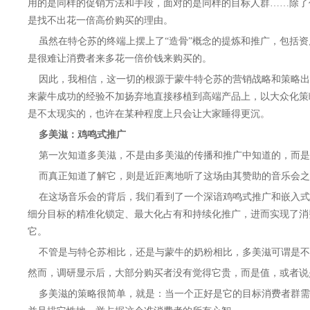
用的是同样的促销方法和手段，面对的是同样的目标人群……除了
是找不出花一倍高价购买的理由。
虽然在特仑苏的终端上摆上了“造骨”概念的提炼和推广，包括资
是很难让消费者来多花一倍价钱来购买的。
因此，我相信，这一切的根源于蒙牛特仑苏的营销战略和策略出
来蒙牛成功的经验不加扬弃地直接移植到高端产品上，以大众化策
是不太现实的，也许在某种程度上只会让大家睡得更沉。
多美滋：鸡鸣式推广
第一次知道多美滋，不是由多美滋的传播和推广中知道的，而是
而真正知道了解它，则是近距离地听了这场由其赞助的音乐会之
在这场音乐会的背后，我们看到了一个深谙鸡鸣式推广和嵌入式
细分目标的精准化锁定、最大化占有和持续化推广，进而实现了消
它。
不管是与特仑苏相比，还是与蒙牛的奶粉相比，多美滋可谓是不便宜
然而，调研显示后，大部分购买者没有觉得它贵，而是值，或者说
多美滋的策略很简单，就是：当一个正好是它的目标消费者群需