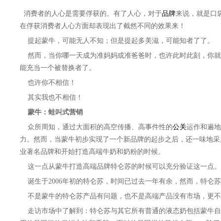
消费者的人心是需要俘获的。有了人心，对于
品牌
来说，就是口
在俘获消费者人心方面却表现出了截然不同的效果来！
提起蒙牛，可能无人不知；但是提起多美滋，可能知者了了。
然而，当你哪一天成为准妈妈或准爸爸时，也许此时此刻，你就
能充当一个被替换者了。
也许你不相信！
其实我也不相信！
蒙牛：蛙叫式营销
众所周知，通过大面积的高空传播、高事件性的
公关
运作和遍地
力。然而，当蒙牛初步实现了一个新品牌的起步之后，还一味地采
业著名品牌和开始打造高端牛奶和奶粉的时候。
这一点从蒙牛打造高端品牌特仑苏的时候可以充分验证这一点。
诞生于2006年初的特仑苏，时间已过去一年有余，然而，特仑
不是蒙牛的特仑苏产品有问题，也不是高端产品没有市场，更不
走访市场中了解到：特仑苏与其它所有普通的液态奶包括蒙牛自