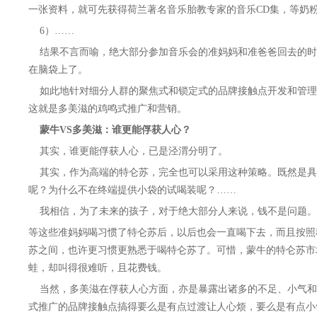
一张资料，就可先获得荷兰著名音乐胎教专家的音乐CD集，等奶
6）……
结果不言而喻，绝大部分参加音乐会的准妈妈和准爸爸回去的时
在脑袋上了。
如此地针对细分人群的聚焦式和锁定式的品牌接触点开发和管理
这就是多美滋的鸡鸣式推广和营销。
蒙牛VS多美滋：谁更能俘获人心？
其实，谁更能俘获人心，已是泾渭分明了。
其实，作为高端的特仑苏，完全也可以采用这种策略。既然是具
呢？为什么不在终端提供小袋的试喝装呢？……
我相信，为了未来的孩子，对于绝大部分人来说，钱不是问题。
等这些准妈妈喝习惯了特仑苏后，以后也会一直喝下去，而且按照
苏之间，也许更习惯更熟悉于喝特仑苏了。可惜，蒙牛的特仑苏市
蛙，却叫得很难听，且花费钱。
当然，多美滋在俘获人心方面，亦是暴露出诸多的不足、小气和
式推广的品牌接触点搞得要么是有点过渡让人心烦，要么是有点小