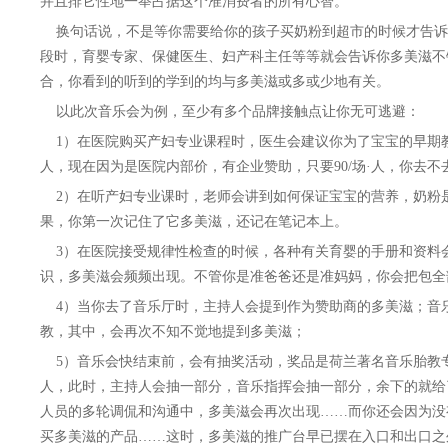
并且排它性地一举占据这个准消费者的所有心智。
换句话说，不是等你需要给你的孩子买奶粉到超市的时候才告诉
段时，育婴专家、保健医生、妇产科主任等等就会告诉你多美滋不
合，你看到的听到的学到的均与多美滋或多或少地有关。
以此次音乐会为例，至少有多个品牌接触点让你无可逃避：
1）在医院购买产妇专业课程时，医生会建议你为了宝宝的早期教育
人，现在因为是医院内部价，有企业赞助，只要90/场·人，你去不
2）在听产妇专业课时，老师会讲到如何保证宝宝的营养，奶粉
果，你第一次记住了它多美滋，还记在笔记本上。
3）在医院接受规律性检查的时候，各种有关育婴的手册和资料
识，多美滋会频频出现。不管你是准爸爸还是准妈妈，你会把包全
4）当你去了音乐厅时，主持人会提到作为赞助商的多美滋；音
教，其中，会再次不知不觉地提到多美滋；
5）音乐会快结束前，会有抽奖活动，奖品是荷兰著名音乐胎教专
人，此时，主持人会抽一部分，音乐指挥会抽一部分，余下的就给
人员的多轮调侃和沟通中，多美滋会再次出现……而你还会因为没
买多美滋的产品……这时，多美滋的推广台早已摆在入口和出口之